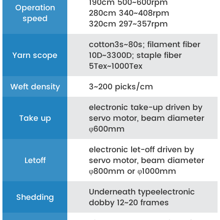
190cm 500~600rpm
Operation
280cm 340~408rpm
speed
320cm 297~357rpm
cotton3s~80s; filament fiber
Yarn scope
10D~3300D; staple fiber
5Tex~1000Tex
Weft density
3~200 picks/cm
electronic take-up driven by
Take up
servo motor, beam diameter
φ600mm
electronic let-off driven by
Letoff
servo motor, beam diameter
φ800mm or φ1000mm
Underneath typeelectronic
Shedding
dobby 12~20 frames