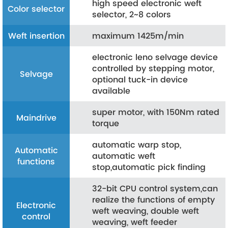
high speed electronic weft
Color selector
selector, 2~8 colors
Weft insertion
maximum 1425m/min
electronic leno selvage device
controlled by stepping motor,
Selvage
optional tuck-in device
available
super motor, with 150Nm rated
Maindrive
torque
automatic warp stop,
Automatic
automatic weft
functions
stop,automatic pick finding
32-bit CPU control system,can
realize the functions of empty
Electronic
weft weaving, double weft
control
weaving, weft feeder