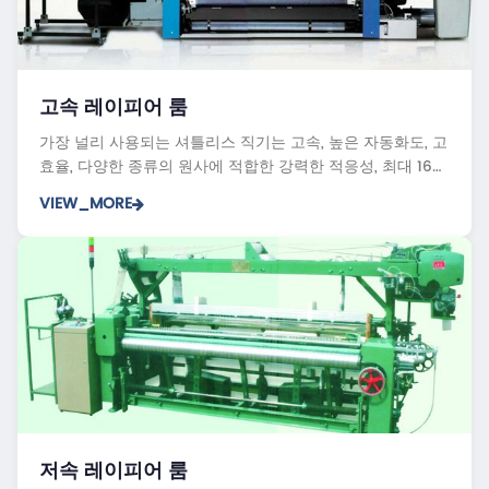
QJH910 레이피어 직조기
고속 레이피어 룸
QJH810 레이피어 직조기
DF31 레이피어 룸
가장 널리 사용되는 셔틀리스 직기는 고속, 높은 자동화도, 고
DF51 레이피어 룸
효율, 다양한 종류의 원사에 적합한 강력한 적응성, 최대 16
색의 멀티 컬러 직조의 장점을 갖추고 있습니다.
VIEW_MORE
GA736 레이피어 룸
저속 레이피어 룸
GA788 레이피어 룸