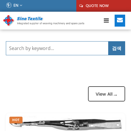
EN
QUOTE NOW
검색
→
View All
HOT